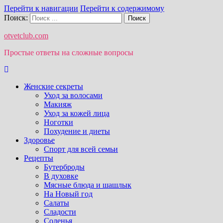
Перейти к навигации
Перейти к содержимому
Поиск:
otvetclub.com
Простые ответы на сложные вопросы
Женские секреты
Уход за волосами
Макияж
Уход за кожей лица
Ноготки
Похудение и диеты
Здоровье
Спорт для всей семьи
Рецепты
Бутерброды
В духовке
Мясные блюда и шашлык
На Новый год
Салаты
Сладости
Соленья