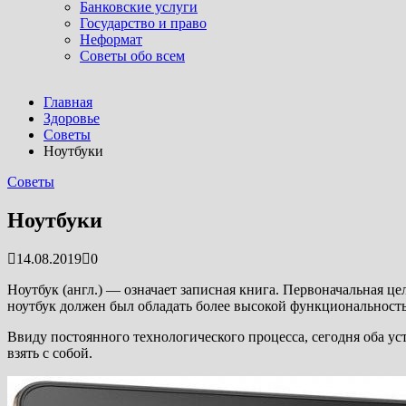
Банковские услуги
Государство и право
Неформат
Советы обо всем
Последние новости
Главная
Как построили самое высокое здание в мире: о...
07.04.20
Здоровье
Самый выгодный бизнес в мире: кто им действи...
07.04.
Советы
Где отдохнуть летом: идеи и план действий дл...
07.04.20
Ноутбуки
Американские астронавты облетели вокруг Лу...
07.04.20
Советы
Погружение в воду: простой путь к тому, чтоб�...
04.08.
Ноутбуки
14.08.2019
0
Ноутбук (англ.) — означает записная книга. Первоначальная ц
ноутбук должен был обладать более высокой функциональност
Ввиду постоянного технологического процесса, сегодня оба уст
взять с собой.