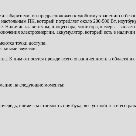
ми габаритами, он предрасположен к удобному хранению и безо
астольным ПК, который потребляет около 200-500 Вт, ноутбуку 
е. Наличие клавиатуры, процессора, монитора, камеры – являет
ключения электроэнергии, аккумулятор, который есть в наличии
имеются точки доступа.
тельными звуками.
тва. К ним относятся прежде всего ограниченность в области их
имание на следующие моменты:
чередь, влияет на стоимость ноутбука, вес устройства и его раз