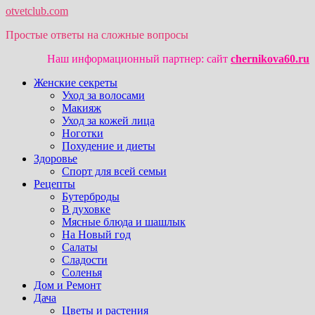
otvetclub.com
Простые ответы на сложные вопросы
Наш информационный партнер: сайт
chernikova60.ru
Женские секреты
Уход за волосами
Макияж
Уход за кожей лица
Ноготки
Похудение и диеты
Здоровье
Спорт для всей семьи
Рецепты
Бутерброды
В духовке
Мясные блюда и шашлык
На Новый год
Салаты
Сладости
Соленья
Дом и Ремонт
Дача
Цветы и растения