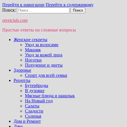
Перейти к навигации
Перейти к содержимому
Поиск:
otvetclub.com
Простые ответы на сложные вопросы
Женские секреты
Уход за волосами
Макияж
Уход за кожей лица
Ноготки
Похудение и диеты
Здоровье
Спорт для всей семьи
Рецепты
Бутерброды
В духовке
Мясные блюда и шашлык
На Новый год
Салаты
Сладости
Соленья
Дом и Ремонт
Дача