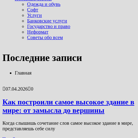
Одежда и обувь
Софт
Услуги
Банковские услуги
Государство и право
Неформат
Советы обо всем
Последние новости
Последние записи
Как построили самое высокое здание в мире: о...
07.04.2026
Самый выгодный бизнес в мире: кто им действи...
Главная
07.04.2026
Где отдохнуть летом: идеи и план действий дл...
07.04.2026
07.04.2026
0
Американские астронавты облетели вокруг Лу...
07.04.2026
Как построили самое высокое здание в
Погружение в воду: простой путь к тому, чтоб�...
мире: от замысла до вершины
04.08.2025
Когда слышишь сочетание слов самое высокое здание в мире,
представляешь себе силу