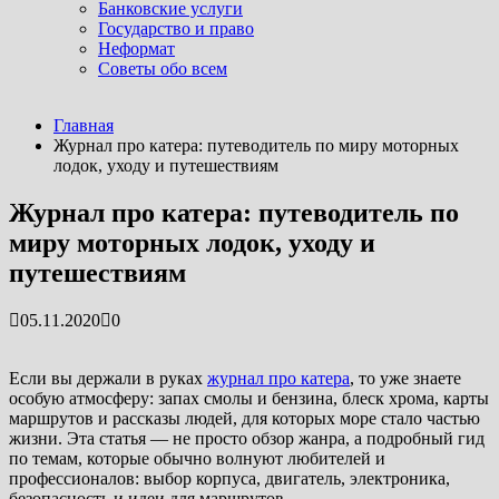
Банковские услуги
Государство и право
Неформат
Советы обо всем
Последние новости
Главная
Как построили самое высокое здание в мире: о...
Журнал про катера: путеводитель по миру моторных
07.04.2026
лодок, уходу и путешествиям
Самый выгодный бизнес в мире: кто им действи...
07.04.2026
Журнал про катера: путеводитель по
Где отдохнуть летом: идеи и план действий дл...
миру моторных лодок, уходу и
07.04.2026
Американские астронавты облетели вокруг Лу...
путешествиям
07.04.2026
Погружение в воду: простой путь к тому, чтоб�...
05.11.2020
0
04.08.2025
Если вы держали в руках
журнал про катера
, то уже знаете
особую атмосферу: запах смолы и бензина, блеск хрома, карты
маршрутов и рассказы людей, для которых море стало частью
жизни. Эта статья — не просто обзор жанра, а подробный гид
по темам, которые обычно волнуют любителей и
профессионалов: выбор корпуса, двигатель, электроника,
безопасность и идеи для маршрутов.