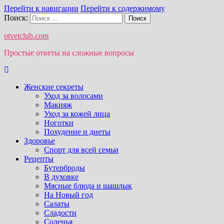
Перейти к навигации
Перейти к содержимому
Поиск:
otvetclub.com
Простые ответы на сложные вопросы
Женские секреты
Уход за волосами
Макияж
Уход за кожей лица
Ноготки
Похудение и диеты
Здоровье
Спорт для всей семьи
Рецепты
Бутерброды
В духовке
Мясные блюда и шашлык
На Новый год
Салаты
Сладости
Соленья