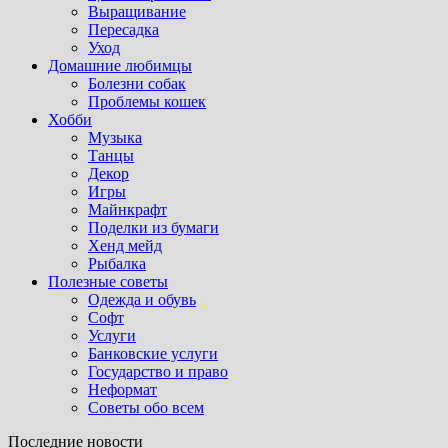
Выращивание
Пересадка
Уход
Домашние любимцы
Болезни собак
Проблемы кошек
Хобби
Музыка
Танцы
Декор
Игры
Майнкрафт
Поделки из бумаги
Хенд мейд
Рыбалка
Полезные советы
Одежда и обувь
Софт
Услуги
Банковские услуги
Государство и право
Неформат
Советы обо всем
Последние новости