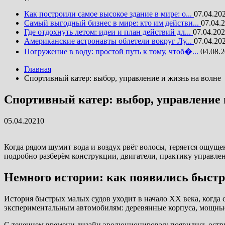
Как построили самое высокое здание в мире: о...
07.04.20
Самый выгодный бизнес в мире: кто им действи...
07.04.
Где отдохнуть летом: идеи и план действий дл...
07.04.20
Американские астронавты облетели вокруг Лу...
07.04.20
Погружение в воду: простой путь к тому, чтоб�...
04.08.
Главная
Спортивный катер: выбор, управление и жизнь на волне
Спортивный катер: выбор, управление 
05.04.2021
0
Когда рядом шумит вода и воздух рвёт волосы, теряется ощущен
подробно разберём конструкции, двигатели, практику управл
Немного истории: как появились быстр
История быстрых малых судов уходит в начало XX века, когда
экспериментальным автомобилям: деревянные корпуса, мощны
С течением времени дизайн эволюционировал: появились остр