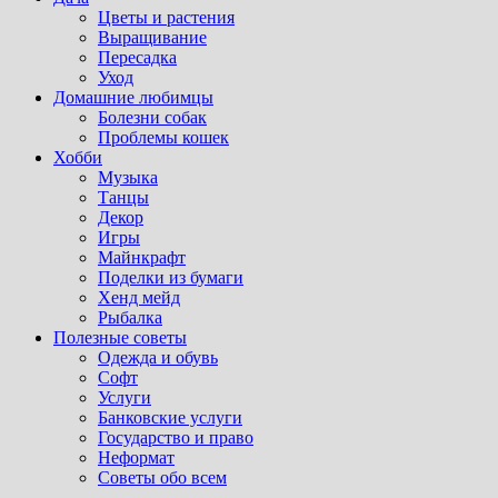
Цветы и растения
Выращивание
Пересадка
Уход
Домашние любимцы
Болезни собак
Проблемы кошек
Хобби
Музыка
Танцы
Декор
Игры
Майнкрафт
Поделки из бумаги
Хенд мейд
Рыбалка
Полезные советы
Одежда и обувь
Софт
Услуги
Банковские услуги
Государство и право
Неформат
Советы обо всем