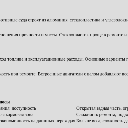
ортивные суда строят из алюминия, стеклопластика и углеволок
тношения прочности и массы. Стеклопластик проще в ремонте и 
асход топлива и эксплуатационные расходы. Основные варианты 
сть при ремонте. Встроенные двигатели с валом добавляют веса
люсы
ания, доступность
Открытая задняя часть, о
хая кормовая зона
Сложность ремонта, подв
 экономичность на длинных переходах
Больше веса, сложность д