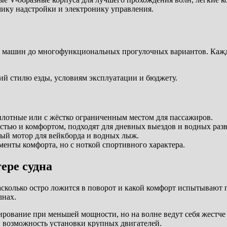
ику надстройки и электронику управления.
х машин до многофункциональных прогулочных вариантов. Кажд
й стилю езды, условиям эксплуатации и бюджету.
илотные или с жёстко ограниченным местом для пассажиров.
тью и комфортом, подходят для дневных выездов и водных раз
ый мотор для вейкборда и водных лыж.
менты комфорта, но с ноткой спортивного характера.
ере судна
насколько остро ложится в поворот и какой комфорт испытывают
лнах.
рование при меньшей мощности, но на волне ведут себя жестче
и возможность установки крупных двигателей.