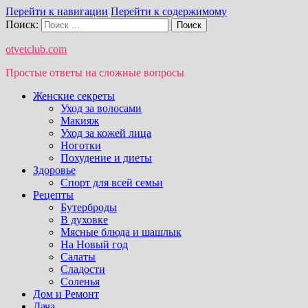
Перейти к навигации
Перейти к содержимому
Поиск:
otvetclub.com
Простые ответы на сложные вопросы
Женские секреты
Уход за волосами
Макияж
Уход за кожей лица
Ноготки
Похудение и диеты
Здоровье
Спорт для всей семьи
Рецепты
Бутерброды
В духовке
Мясные блюда и шашлык
На Новый год
Салаты
Сладости
Соленья
Дом и Ремонт
Дача