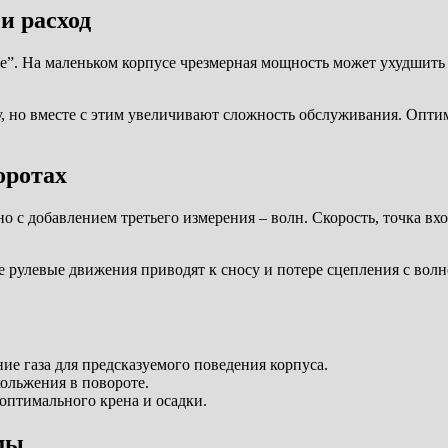
и расход
е”. На маленьком корпусе чрезмерная мощность может ухудшить 
, но вместе с этим увеличивают сложность обслуживания. Опти
оротах
 с добавлением третьего измерения – волн. Скорость, точка вхо
е рулевые движения приводят к сносу и потере сцепления с вол
ие газa для предсказуемого поведения корпуса.
кольжения в повороте.
оптимального крена и осадки.
мы