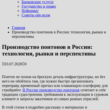
Банковские услуги
Государство и право
Неформат
Советы обо всем
Последние новости
Главная
Как построили самое высокое здание в мире: о...
Производство понтонов в России: технология, рынки и
07.04.2026
перспективы
Самый выгодный бизнес в мире: кто им действи...
07.04.2026
Производство понтонов в России:
Где отдохнуть летом: идеи и план действий дл...
технология, рынки и перспективы
07.04.2026
Американские астронавты облетели вокруг Лу...
07.04.2026
03.07.2020
0
Погружение в воду: простой путь к тому, чтоб�...
04.08.2025
Понтон не похож на броскую деталь инфраструктуры, но без
него не обойтись там, где нужно быстро организовать
переправу, временный причал или плавающую платформу для
стройработ.
В России производство понтонов
сочетает в себе
традиции судостроения, требования к эксплуатации в суровом
климате и запросы заказчиков из самых разных отраслей.
В этой статье я подробно расскажу о материалах и