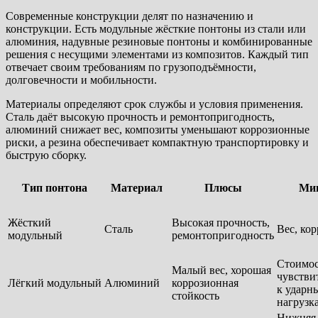
Современные конструкции делят по назначению и
конструкции. Есть модульные жёсткие понтоны из стали или
алюминия, надувные резиновые понтоны и комбинированные
решения с несущими элементами из композитов. Каждый тип
отвечает своим требованиям по грузоподъёмности,
долговечности и мобильности.
Материалы определяют срок службы и условия применения.
Сталь даёт высокую прочность и ремонтопригодность,
алюминий снижает вес, композиты уменьшают коррозионные
риски, а резина обеспечивает компактную транспортировку и
быструю сборку.
Тип понтона
Материал
Плюсы
Ми
Жёсткий
Высокая прочность,
Сталь
Вес, кор
модульный
ремонтопригодность
Стоимос
Малый вес, хорошая
чувстви
Лёгкий модульный
Алюминий
коррозионная
к ударн
стойкость
нагрузк
Нижняя