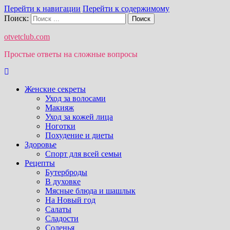
Перейти к навигации
Перейти к содержимому
Поиск:
otvetclub.com
Простые ответы на сложные вопросы
Женские секреты
Уход за волосами
Макияж
Уход за кожей лица
Ноготки
Похудение и диеты
Здоровье
Спорт для всей семьи
Рецепты
Бутерброды
В духовке
Мясные блюда и шашлык
На Новый год
Салаты
Сладости
Соленья