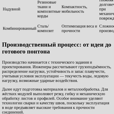
Резиновые
долгове
ткани и
Компактность,
Надувной
при
композитные
мобильность
механич
корды
поврежд
Сталь/
Оптимизация веса и
Сложно
Комбинированный
композит
прочности
произво
Производственный процесс: от идеи до
готового понтона
Производство начинается с технического задания и
проектирования. Инженеры рассчитывают грузоподъёмность,
распределение нагрузки, устойчивость и запас плавучести,
учитывая условия эксплуатации — текучесть воды, ледовую
нагрузку, возможные ударные воздействия.
Далее идут подготовка материалов и металлообработка. Для
жёстких модулей выполняют резку, гибку и механическую
обработку листов и профилей. Особое внимание уделяют
технологии сварки и качеству швов, поскольку эксплуатация
в воде предъявляет высокие требования к прочности
соединений.