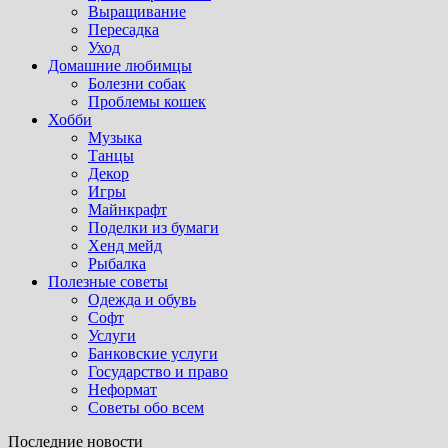
Выращивание
Пересадка
Уход
Домашние любимцы
Болезни собак
Проблемы кошек
Хобби
Музыка
Танцы
Декор
Игры
Майнкрафт
Поделки из бумаги
Хенд мейд
Рыбалка
Полезные советы
Одежда и обувь
Софт
Услуги
Банковские услуги
Государство и право
Неформат
Советы обо всем
Последние новости