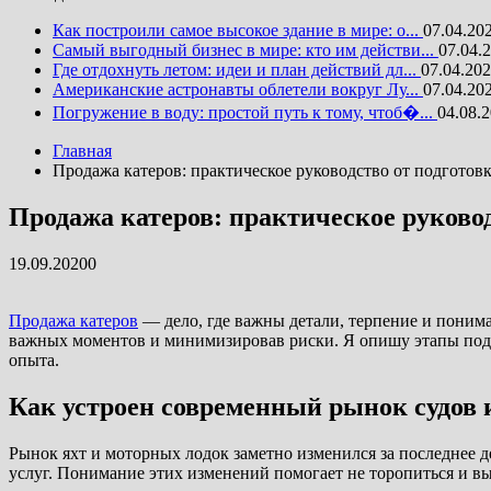
Как построили самое высокое здание в мире: о...
07.04.20
Самый выгодный бизнес в мире: кто им действи...
07.04.
Где отдохнуть летом: идеи и план действий дл...
07.04.20
Американские астронавты облетели вокруг Лу...
07.04.20
Погружение в воду: простой путь к тому, чтоб�...
04.08.
Главная
Продажа катеров: практическое руководство от подготовк
Продажа катеров: практическое руковод
19.09.2020
0
Продажа катеров
— дело, где важны детали, терпение и понима
важных моментов и минимизировав риски. Я опишу этапы подг
опыта.
Как устроен современный рынок судов 
Рынок яхт и моторных лодок заметно изменился за последнее 
услуг. Понимание этих изменений помогает не торопиться и 