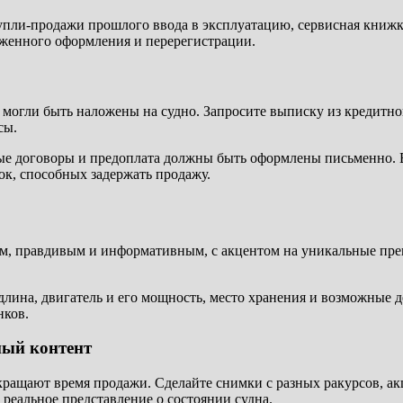
упли-продажи прошлого ввода в эксплуатацию, сервисная книжка
оженного оформления и перерегистрации.
 могли быть наложены на судно. Запросите выписку из кредитног
сы.
ые договоры и предоплата должны быть оформлены письменно. 
к, способных задержать продажу.
ым, правдивым и информативным, с акцентом на уникальные пре
длина, двигатель и его мощность, место хранения и возможные 
нков.
ный контент
ращают время продажи. Сделайте снимки с разных ракурсов, ак
реальное представление о состоянии судна.