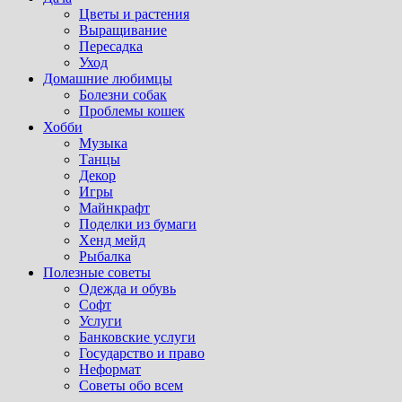
Цветы и растения
Выращивание
Пересадка
Уход
Домашние любимцы
Болезни собак
Проблемы кошек
Хобби
Музыка
Танцы
Декор
Игры
Майнкрафт
Поделки из бумаги
Хенд мейд
Рыбалка
Полезные советы
Одежда и обувь
Софт
Услуги
Банковские услуги
Государство и право
Неформат
Советы обо всем