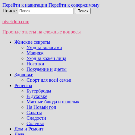
Перейти к навигации
Перейти к содержимому
Поиск:
otvetclub.com
Простые ответы на сложные вопросы
Женские секреты
Уход за волосами
Макияж
Уход за кожей лица
Ноготки
Похудение и диеты
Здоровье
Спорт для всей семьи
Рецепты
Бутерброды
В духовке
Мясные блюда и шашлык
На Новый год
Салаты
Сладости
Соленья
Дом и Ремонт
Дача