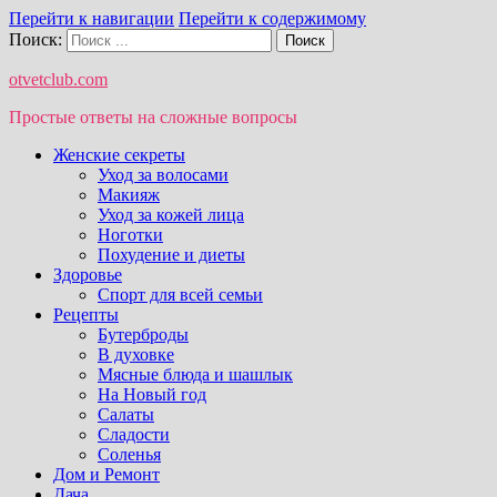
Перейти к навигации
Перейти к содержимому
Поиск:
otvetclub.com
Простые ответы на сложные вопросы
Женские секреты
Уход за волосами
Макияж
Уход за кожей лица
Ноготки
Похудение и диеты
Здоровье
Спорт для всей семьи
Рецепты
Бутерброды
В духовке
Мясные блюда и шашлык
На Новый год
Салаты
Сладости
Соленья
Дом и Ремонт
Дача