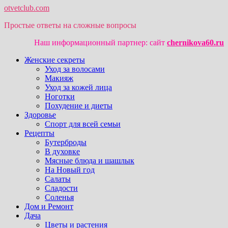
otvetclub.com
Простые ответы на сложные вопросы
Наш информационный партнер: сайт
chernikova60.ru
Женские секреты
Уход за волосами
Макияж
Уход за кожей лица
Ноготки
Похудение и диеты
Здоровье
Спорт для всей семьи
Рецепты
Бутерброды
В духовке
Мясные блюда и шашлык
На Новый год
Салаты
Сладости
Соленья
Дом и Ремонт
Дача
Цветы и растения