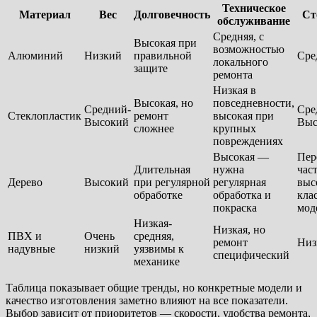
Техническое
Материал
Вес
Долговечность
Ст
обслуживание
Средняя, с
Высокая при
возможностью
Алюминий
Низкий
правильной
Сре
локального
защите
ремонта
Низкая в
Высокая, но
повседневности,
Средний-
Сре
Стеклопластик
ремонт
высокая при
Высокий
Выс
сложнее
крупных
повреждениях
Высокая —
Пер
Длительная
нужна
час
Дерево
Высокий
при регулярной
регулярная
выс
обработке
обработка и
кла
покраска
мод
Низкая-
Низкая, но
ПВХ и
Очень
средняя,
ремонт
Низ
надувные
низкий
уязвимы к
специфический
механике
Таблица показывает общие тренды, но конкретные модели и
качество изготовления заметно влияют на все показатели.
Выбор зависит от приоритетов — скорости, удобства ремонта,