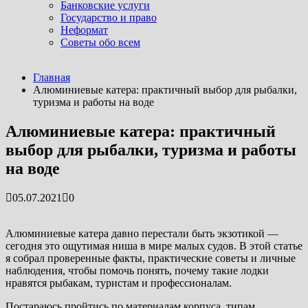
Банковские услуги
Государство и право
Неформат
Советы обо всем
Последние новости
Главная
Как построили самое высокое здание в мире: о...
Алюминиевые катера: практичный выбор для рыбалки,
07.04.2026
туризма и работы на воде
Самый выгодный бизнес в мире: кто им действи...
07.04.2026
Алюминиевые катера: практичный
Где отдохнуть летом: идеи и план действий дл...
выбор для рыбалки, туризма и работы
07.04.2026
Американские астронавты облетели вокруг Лу...
на воде
07.04.2026
Погружение в воду: простой путь к тому, чтоб�...
05.07.2021
0
04.08.2025
Алюминиевые катера давно перестали быть экзотикой —
сегодня это ощутимая ниша в мире малых судов. В этой статье
я собрал проверенные факты, практические советы и личные
наблюдения, чтобы помочь понять, почему такие лодки
нравятся рыбакам, туристам и профессионалам.
Постараюсь пройтись по материалам корпуса, типам