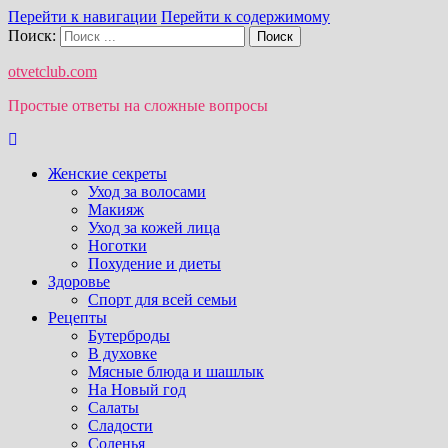
Перейти к навигации
Перейти к содержимому
Поиск:
otvetclub.com
Простые ответы на сложные вопросы
Женские секреты
Уход за волосами
Макияж
Уход за кожей лица
Ноготки
Похудение и диеты
Здоровье
Спорт для всей семьи
Рецепты
Бутерброды
В духовке
Мясные блюда и шашлык
На Новый год
Салаты
Сладости
Соленья